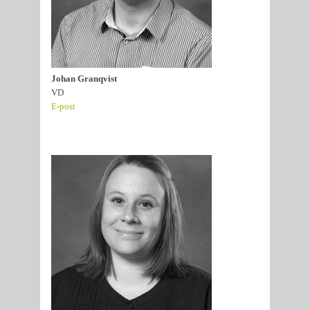
Johan Granqvist
VD
E-post