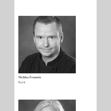
Nichlas Fransén
Kock