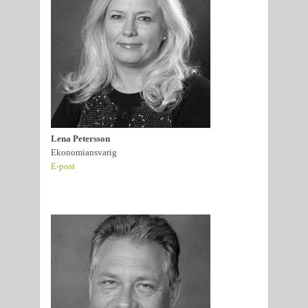
Lena Petersson
Ekonomiansvarig
E-post