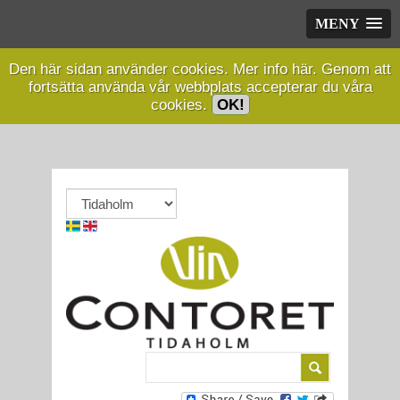
MENY
Den här sidan använder cookies.
Mer info här.
Genom att
fortsätta använda vår webbplats accepterar du våra
cookies.
OK!