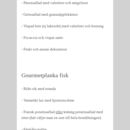
- Päronsallad med valnötter och mögelsost
- Grönsallad med granatäpplekärnor
- Vispad brie (ej laktosfri) med valnötter och honung
- Focaccia och vispat smör
- Frukt och annan dekoration
Gourmetplanka fisk
- Rökt sik med romsås
- Varmrökt lax med hjortroncrème
- Fransk potatissallad
eller
krämig potatissallad med
örter (här väljer man en sort till hela beställningen)
- Fänkålscrudite