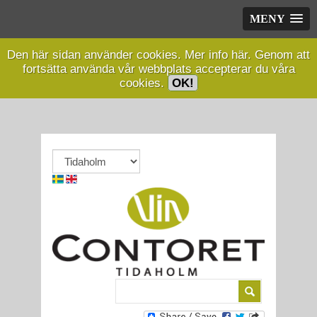
MENY
Den här sidan använder cookies.
Mer info här.
Genom att
fortsätta använda vår webbplats accepterar du våra
cookies.
OK!