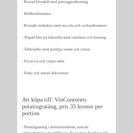
- Rostad blomkål med parveggiodressing
- Rödbetshummus
- Rostade rotfrukter med ruccola och cocktailtomater
- Vispad brie (ej laktosfri) med valnötter och honung
- Tabboulhe med persilja, tomat och citron
- Focaccia och vispat smör
- Frukt och annan dekoration
Att köpa till: VinContorets
potatisgratäng, pris 35 kronor per
portion
- Potatisgratäng i aluminiumform, som du
värmer hemma i hushållsugn. En portion beräknas till