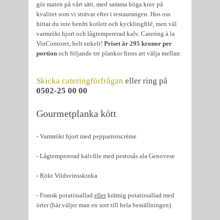
gör maten på vårt sätt, med samma höga krav på
kvalitet som vi strävar efter i restaurangen. Hos oss
hittar du inte benfri kotlett och kycklingfilé, men väl
varmrökt hjort och lågtempererad kalv. Catering à la
VinContoret, helt enkelt!
Priset är 295 kronor per
portion
och följande tre plankor finns att välja mellan:
Skicka cateringförfrågan
eller ring på
0502-25 00 00
Gourmetplanka kött
- Varmrökt hjort med pepparrotscrème
- Lågtempererad kalvfile med pestosås ala Genovese
- Rökt Vildsvinsskinka
- Fransk potatissallad
eller
krämig potatissallad med
örter (här väljer man en sort till hela beställningen)