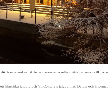
 vitt täcke på marken. Då tänder vi marschaller, rullar ut röda mattan och välkomna
rets klassiska julbord och VinContorets julgourmet. Datum och informati