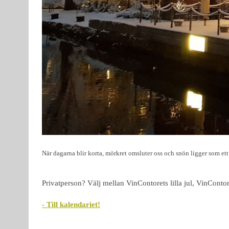
När dagarna blir korta, mörkret omsluter oss och snön ligger som ett
Privatperson? Välj mellan VinContorets lilla jul, VinConto
- T
ill kalendariet
!