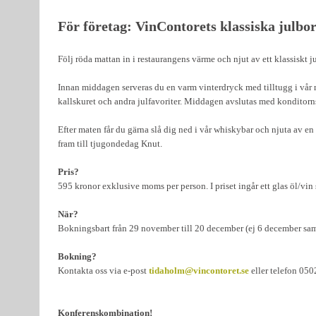
För företag: VinContorets klassiska julbo
Följ röda mattan in i restaurangens värme och njut av ett klassiskt j
Innan middagen serveras du en varm vinterdryck med tilltugg i vår mys
kallskuret och andra julfavoriter. Middagen avslutas med konditorns
Efter maten får du gärna slå dig ned i vår whiskybar och njuta av en
fram till tjugondedag Knut.
Pris?
595 kronor exklusive moms per person. I priset ingår ett glas öl/vin
När?
Bokningsbart från 29 november till 20 december (ej 6 december s
Bokning?
Kontakta oss via e-post
tidaholm@vincontoret.se
eller telefon 05
Konferenskombination!