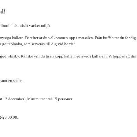
rd!
ulbord i historiskt vacker miljö.
iga källare. Därefter är du välkommen upp i matsalen. Från buffén tar du för dig av 
 gotteplanka, som serveras till dig vid bordet.
 god whisky. Kanske vill du ta en kopp kaffe med avec i källaren? Vi hoppas att din
 samt en snaps.
amt 13 december). Minimumantal 15 personer.
02-25 00 00.