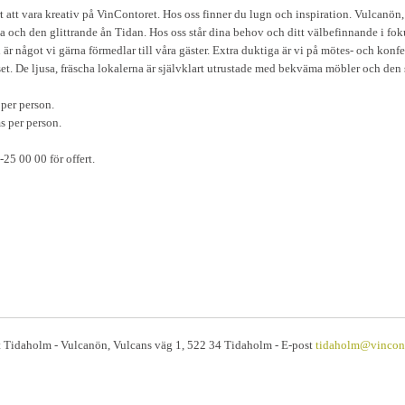
att vara kreativ på VinContoret. Hos oss finner du lugn och inspiration. Vulcanön, pl
 den glittrande ån Tidan. Hos oss står dina behov och ditt välbefinnande i fokus.
 är något vi gärna förmedlar till våra gäster. Extra duktiga är vi på mötes- och konf
uset. De ljusa, fräscha lokalerna är självklart utrustade med bekväma möbler och den
per person.
 per person.
-25 00 00 för offert.
 Tidaholm - Vulcanön, Vulcans väg 1, 522 34 Tidaholm - E-post
tidaholm@vincont