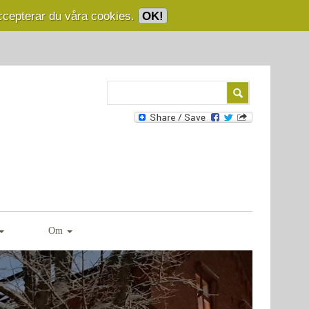
ccepterar du våra cookies.
OK!
Om