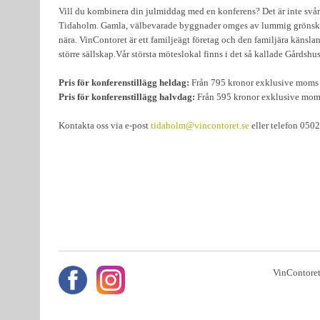
Vill du kombinera din julmiddag med en konferens? Det är inte svårt 
Tidaholm. Gamla, välbevarade byggnader omges av lummig grönska och
nära. VinContoret är ett familjeägt företag och den familjära känslan
större sällskap.Vår största möteslokal finns i det så kallade Gårdsh
Pris för konferenstillägg heldag:
Från 795 kronor exklusive moms 
Pris för konferenstillägg halvdag:
Från 595 kronor exklusive moms
Kontakta oss via e-post
tidaholm@vincontoret.se
eller telefon 0502
VinContoret