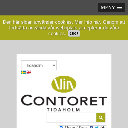
MENY
Den här sidan använder cookies.
Mer info här.
Genom att
fortsätta använda vår webbplats accepterar du våra
cookies.
OK!