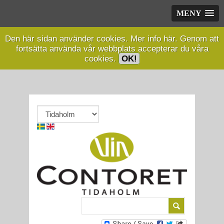
MENY
Den här sidan använder cookies.
Mer info här.
Genom att
fortsätta använda vår webbplats accepterar du våra
cookies.
OK!