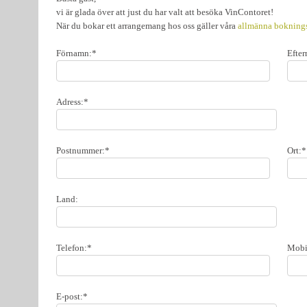
vi är glada över att just du har valt att besöka VinContoret!
När du bokar ett arrangemang hos oss gäller våra
allmänna boknings
Förnamn:*
Efte
Adress:*
Postnummer:*
Ort:*
Land:
Telefon:*
Mobi
E-post:*